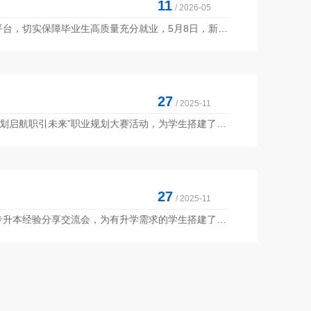
11
/ 2026-05
为扎实推进毕业生就业工作，落实访企拓岗促就业工作要求，搭建校企双向交流平台，切实保障毕业生高质量充分就业，5月8日，新疆和田学院北校区中医学院、药学院、管理学院联合举办2026届毕业生专场招聘会。本次招聘会结合三所学院专业特色，引进多家优质用人单位，岗位涵盖医疗服务、药品加工、旅游管理等多个领域，岗位适配度高，覆盖面广，精准贴合毕业生求职需求。招聘会现场秩序井然、氛围浓厚，全校共计200余名毕业生参会。同学们手持简历，...
27
/ 2025-11
为提升学生职业竞争力与未来发展潜力，中医学院近日举办“筑梦青春志在四方 规划启航职引未来”职业规划大赛活动，为学生搭建了职业探索与能力展示的平台。此次大赛旨在帮助学生明确职业发展方向，培养职业探索与决策能力。活动中，学院特别强调“学业与职业对接”，鼓励学生将中医药专业学习与未来职业发展紧密结合，进一步明确学习目标、激发学习动力。大赛现场氛围热烈，来自各年级的参赛选手围绕自我认知、职业定位、发展路径等内容展开精彩展示。...
27
/ 2025-11
为帮助学生明确专升本意义、梳理目标院校与备考方向，近日，中医学院开展了专升本经验分享交流会，为有升学需求的学生搭建了经验交流与学习提升的平台。此次交流会聚焦学生备考实际需求，重点提炼了分享人的备考干货，将零散的个人经验系统整合为可借鉴、可使用的“备考工具”，助力更多学生实现高效备考。活动中，分享人通过展示真实的专升本路径与学习成效，生动讲述了备考过程中的心得与感悟，有效激发了在场学生的升学动力，营造出积极向上的学业成长氛围。...